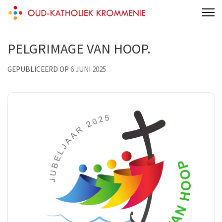
Skip
Oud-Katholieke Parochie van
to
Krommenie
content
PELGRIMAGE VAN HOOP.
(Press
Enter)
GEPUBLICEERD OP
6 JUNI 2025